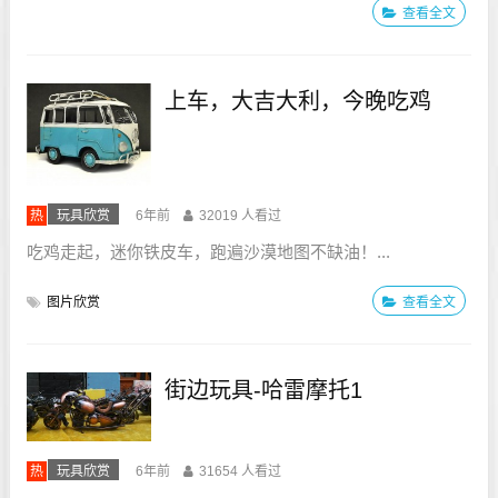
查看全文
息。当我们回眸青春，仿佛有一种说不出的痛。很多人问
我，青春的诀别是否意味着年迈的将近，其实，青春，它一
直都在继续……...
上车，大吉大利，今晚吃鸡
热
玩具欣赏
6年前
32019 人看过
吃鸡走起，迷你铁皮车，跑遍沙漠地图不缺油！...
图片欣赏
查看全文
街边玩具-哈雷摩托1
热
玩具欣赏
6年前
31654 人看过