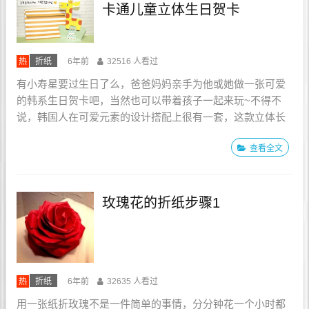
卡通儿童立体生日贺卡
热
折纸
6年前
32516 人看过
有小寿星要过生日了么，爸爸妈妈亲手为他或她做一张可爱
的韩系生日贺卡吧，当然也可以带着孩子一起来玩~不得不
说，韩国人在可爱元素的设计搭配上很有一套，这款立体长
颈鹿生日贺卡看上去真的很可爱，充满了童趣~~~我们需要
查看全文
利用卡纸分别作出长颈鹿、生日蛋糕、写有祝福语的标签...
玫瑰花的折纸步骤1
热
折纸
6年前
32635 人看过
用一张纸折玫瑰不是一件简单的事情，分分钟花一个小时都