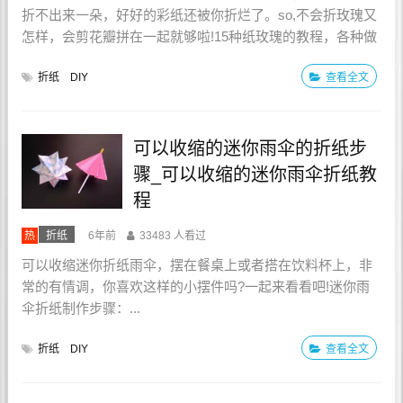
折不出来一朵，好好的彩纸还被你折烂了。so,不会折玫瑰又
怎样，会剪花瓣拼在一起就够啦!15种纸玫瑰的教程，各种做
法与折...
折纸
DIY
查看全文
可以收缩的迷你雨伞的折纸步
骤_可以收缩的迷你雨伞折纸教
程
热
折纸
6年前
33483 人看过
可以收缩迷你折纸雨伞，摆在餐桌上或者搭在饮料杯上，非
常的有情调，你喜欢这样的小摆件吗?一起来看看吧!迷你雨
伞折纸制作步骤：...
折纸
DIY
查看全文