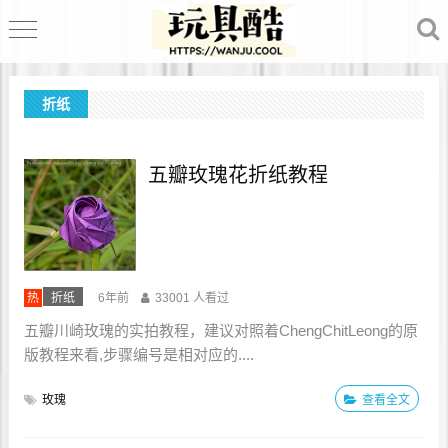
折纸
五瓣玫瑰花折纸教程
热
折纸
6年前
33001 人看过
五瓣川崎玫瑰的实拍教程，建议对照着ChengChitLeong的原
版教程来看,步骤编号是相对应的....
玫瑰
查看全文