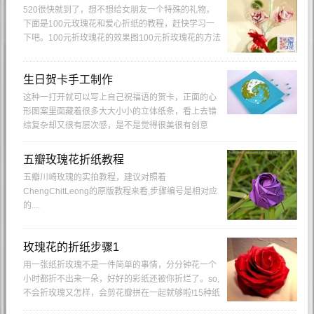
520很快就到了，想不想给女朋友一个特殊的礼物，
下面是100元玫瑰花和爱心折纸的教程，赶快学习一
下吧。100元折玫瑰花的效果图100元折玫瑰花的方法
图解准...
生日贺卡手工制作
这种一打开就可以写上自己祝福语的贺卡，正面的心
形图案里面藏着很多大大小小的立体纸条，看上去错
综复杂却又很有层次感，是不是觉得很美很有创意
呢?...
五瓣玫瑰花折纸教程
五瓣川崎玫瑰的实拍教程，建议对照着
ChengChitLeong的原版教程来看,步骤编号是相对应
的....
玫瑰花的折纸步骤1
用一张纸折玫瑰不是一件简单的事情，分分钟花一个
小时都折不出来一朵，好好的彩纸还被你折烂了。so,
不会折玫瑰又怎样，会剪花瓣拼在一起就够啦!15种纸
玫瑰的教程，各...